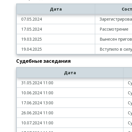
Дата
Сос
07.05.2024
Зарегистриров
17.05.2024
Рассмотрение
19.03.2025
Вынесен приго
19.04.2025
Вступило в сил
Судебные заседания
Дата
31.05.2024 11:00
С
10.06.2024 11:00
С
17.06.2024 13:00
С
26.06.2024 11:00
С
10.07.2024 11:00
С