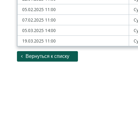
05.02.2025 11:00
С
07.02.2025 11:00
С
05.03.2025 14:00
С
19.03.2025 11:00
С