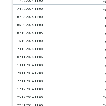
17.07.2024 11:00
С
24.07.2024 11:00
С
07.08.2024 14:00
С
06.09.2024 11:04
С
07.10.2024 11:05
С
16.10.2024 11:00
С
23.10.2024 11:00
С
07.11.2024 11:06
С
13.11.2024 11:00
С
20.11.2024 12:00
С
27.11.2024 11:00
С
12.12.2024 11:00
С
25.12.2024 11:00
С
22.01.2025 11:00
С